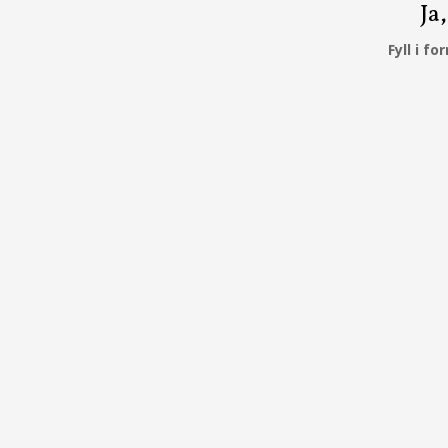
Ja
Fyll i f