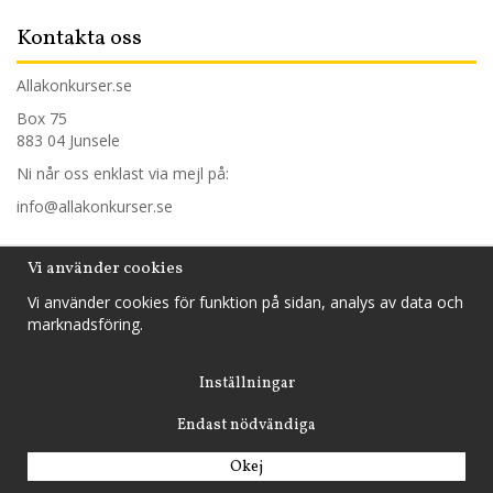
Kontakta oss
Allakonkurser.se
Box 75
883 04 Junsele
Ni når oss enklast via mejl på:
info@allakonkurser.se
Trygg handel
Vi använder cookies
Vi använder cookies för funktion på sidan, analys av data och
Hos oss handlar du tryggt och säkert och betalar mot faktura,
marknadsföring.
med din internetbank eller med ditt kontokort.
Inställningar
Endast nödvändiga
Drift & produktion:
Wikinggruppen
Okej