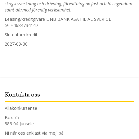
skogsavverkning och drivning, förvaltning av fast och lös egendom
samt därmed förenlig verksamhet.
Leasing/kreditgivare DNB BANK ASA FILIAL SVERIGE
tel
:+4684734147
Slutdatum kredit
2027-09-30
Kontakta oss
Allakonkurser.se
Box 75
883 04 Junsele
Ni når oss enklast via mejl på: