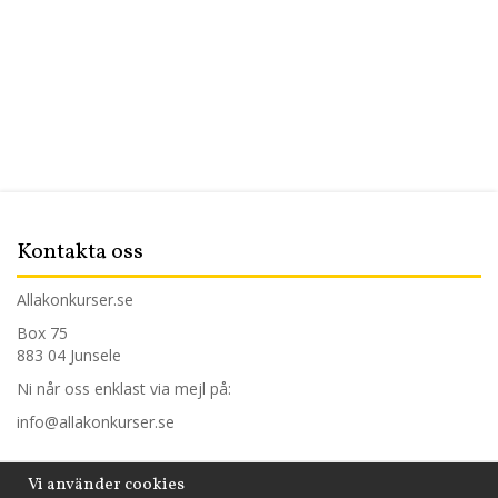
Kontakta oss
Allakonkurser.se
Box 75
883 04 Junsele
Ni når oss enklast via mejl på:
info@allakonkurser.se
Trygg handel
Vi använder cookies