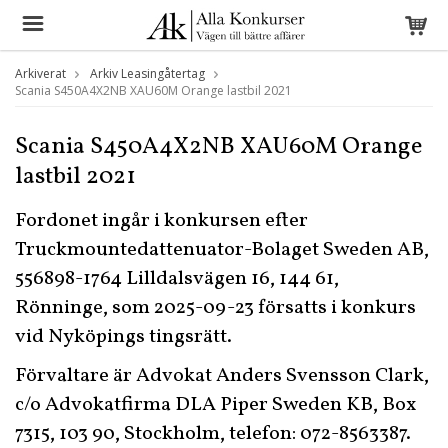
Arkiverat
Arkiv Leasingåtertag
Scania S450A4X2NB XAU60M Orange lastbil 2021
Scania S450A4X2NB XAU60M Orange
lastbil 2021
Fordonet ingår i konkursen efter
Truckmountedattenuator-Bolaget Sweden AB,
556898-1764 Lilldalsvägen 16, 144 61,
Rönninge, som 2025-09-23 försatts i konkurs
vid Nyköpings tingsrätt.
Förvaltare är Advokat Anders Svensson Clark,
c/o Advokatfirma DLA Piper Sweden KB, Box
7315, 103 90, Stockholm, telefon: 072-8563387.