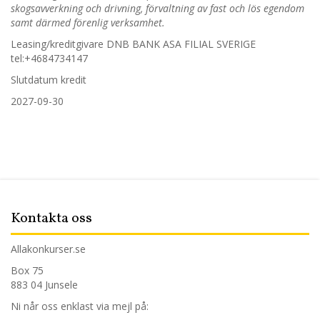
skogsavverkning och drivning, förvaltning av fast och lös egendom
samt därmed förenlig verksamhet.
Leasing/kreditgivare DNB BANK ASA FILIAL SVERIGE
tel
:+4684734147
Slutdatum kredit
2027-09-30
Kontakta oss
Allakonkurser.se
Box 75
883 04 Junsele
Ni når oss enklast via mejl på: