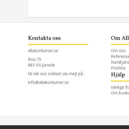
Kontakta oss
Om All
Allakonkurser.se
Om os
s
Referens
Box 75
Kundtjäns
883 04 Junsele
Prislista
Ni når oss enklast via mejl på:
Hjälp
info@allakonkurser.se
Vanliga f
Om konku