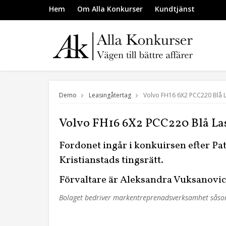
Hem
Om Alla Konkurser
Kundtjänst
Demo
Leasingåtertag
Volvo FH16 6X2 PCC220 Blå L
Volvo FH16 6X2 PCC220 Blå Las
Fordonet ingår i konkuirsen efter Pa
Kristianstads tingsrätt.
Förvaltare är Aleksandra Vuksanovic,
Bolaget bedriver markentreprenadsverksamhet såsom