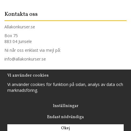
Kontakta oss
Allakonkurser.se
Box 75
883 04 Junsele
Ni når oss enklast via mejl på:
info@allakonkurser.se
Trygg handel
Vi använder cookies
Vi använder cookies för funktion på sidan, analys av data och
Hos oss handlar du tryggt och säkert och betalar mot faktura,
marknadsföring.
med din internetbank eller med ditt kontokort.
Inställningar
Endast nödvändiga
Drift & produktion:
Wikinggruppen
Okej