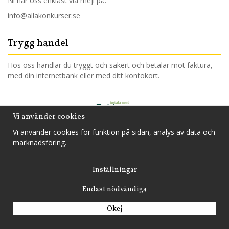
Ni når oss enklast via mejl på:
info@allakonkurser.se
Trygg handel
Hos oss handlar du tryggt och säkert och betalar mot faktura,
med din internetbank eller med ditt kontokort.
Vi använder cookies
Vi använder cookies för funktion på sidan, analys av data och
Drift & produktion:
Wikinggruppen
marknadsföring.
Inställningar
Endast nödvändiga
Okej