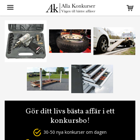
Gör ditt livs bästa affär i ett
konkursbo!
30-50 nya konkurser om dagen